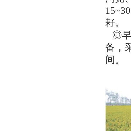
15
耔。
◎
备，
间。