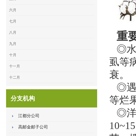
六月
七月
重
八月
九月
◎
十月
虱等
十一月
衰。
十二月
◎
等烂
分支机构
◎洋
江都分公司
10~
高邮金邮子公司