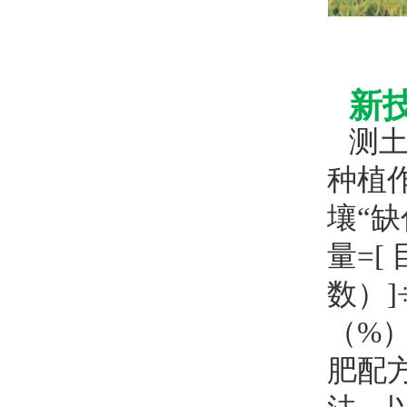
新
测
种植
壤“缺
量=[
数）]
（%
肥配