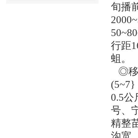
旬播前
200
50~
行距1
蛆。
◎
(5~
0.5
号、
精整
沟宽