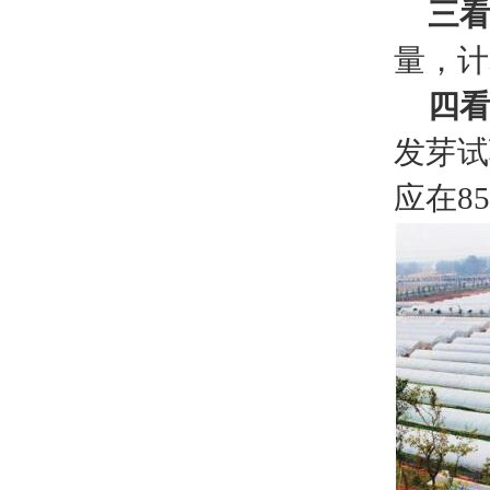
三
量，计
四
发芽试
应在8