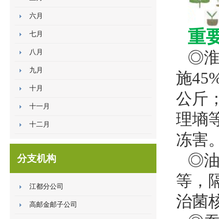
六月
重
七月
八月
◎
九月
施45
十月
公斤
十一月
理墒
十二月
冻害
◎
分支机构
等，隔
江都分公司
治菌
高邮金邮子公司