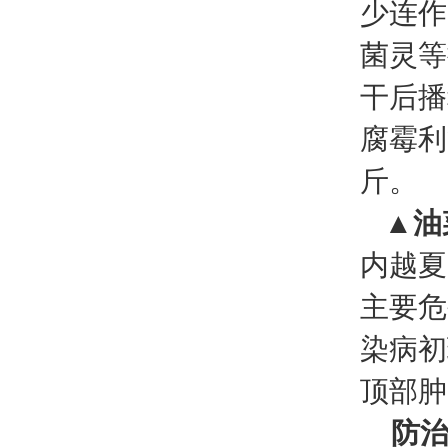
少连作
菌灵等
干后播
腐霉利
斤。
▲油
内越夏
主要危
染病初
顶部肿
防