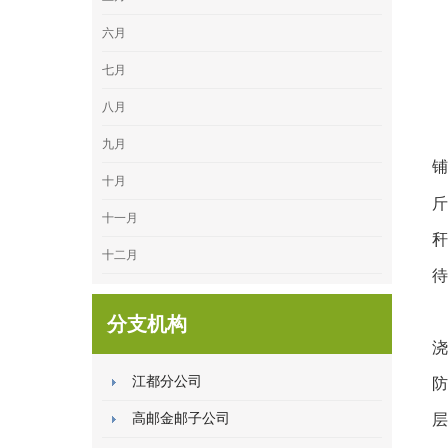
六月
七月
八月
九月
铺
十月
斤
十一月
秆
十二月
待
分支机构
浇
江都分公司
防
高邮金邮子公司
层