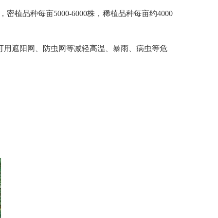
米，密植品种每亩5000-6000株，稀植
品种每亩
约4000
可用
遮阳网、防虫
网等减轻高温、暴雨、病虫
等危