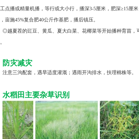
工
点播或精量机播，等
行或大小行，播深3-5厘米，肥深
≥15厘
，
亩施45%复合肥40
公斤作基肥，播后镇压。
◎越夏茬的豇豆、黄瓜、夏大白菜、花椰菜等开始播种育苗，
。
防灾减灾
注意三沟配套，遇旱适度灌溉；遇雨开沟排水，扶理棉株等。
水稻田主要杂草识别