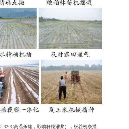
> 320C高温杀雄，影响籽粒灌浆），板茬机条
播、