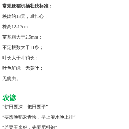
常规粳稻机插壮秧标准：
秧龄约18天，3叶1心；
株高12-17cm；
苗基粗大于2.5mm；
不定根数大于11条；
叶长大于叶鞘长；
叶色鲜绿，无黄叶；
无病虫。
农谚
“耕田要深，耙田要平”
“要想晚稻返青快，早上灌水晚上排”
“若要玉米好，先要肥料饱”