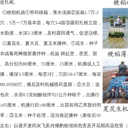
促扎根。
◎粳稻机插①带药移栽，薄水浅插②亩栽1.7万-2
穴，5万一7万基
本苗，每穴
3-4苗③露田扎根立苗，
水
勤灌，水深2-3厘米，及时
露
田
通气，促进活棵。
◎夏花生、夏大豆、夏玉米播种。①花生：种子
衣或毒死蜱微胶囊
拌种，机旋
耕起垄，垄宽、面
、高分
别为80厘米、55厘米、15厘
米，
机播或人工
播，播
深3-5厘米，每垄2行，穴距16-17厘米，
每亩
500-10500穴，播后及时机械喷药
盖膜；②大豆：选
包衣，
水
溶0.5克钼酸铵拌匀1公斤种晾干，点播行
≥65厘
米，机播行
距≥60厘米，出苗前用乙草胺封闭
草；③玉米：种子处理，适当
推
迟
播
种（麦收后10
左右）以避开麦田灰飞虱传播酌粗缩病危害
及开花期高温危
害（