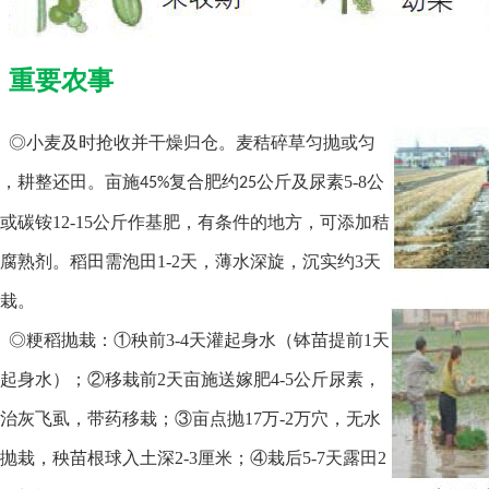
重要农事
◎小麦及时抢收并干燥归仓。麦秸碎草匀抛或匀
，耕整还田。亩施
复合肥
约
公
斤及尿素5-8公
45%
25
或
碳铵12-15公斤作基肥，有条件
的
地方，可添加秸
腐熟剂。稻田需泡田1-2天，薄水深旋，沉实约
3天
栽。
◎粳稻抛栽：①秧前3-4天灌起身水（钵苗提前1天
起身水）；
②移栽前
2天亩施送嫁肥4-5公斤尿素，
治灰飞虱，带药移栽；
③亩点抛17万-2万穴，无水
抛栽，秧苗根球入土深2-3厘米；
④栽后5-7天露
田2