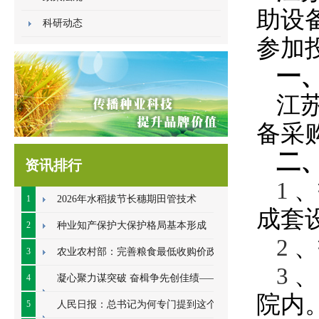
助设
科研动态
参加
一
江
备
采
二
资讯排行
、
1
1
2026年水稻拔节长穗期田管技术
成套
2
种业知产保护大保护格局基本形成
、
2
3
农业农村部：完善粮食最低收购价政策
、
3
4
凝心聚力谋突破 奋楫争先创佳绩——江
院内
苏金土地种业2026年中总结会顺利开展
5
人民日报：总书记为何专门提到这个数