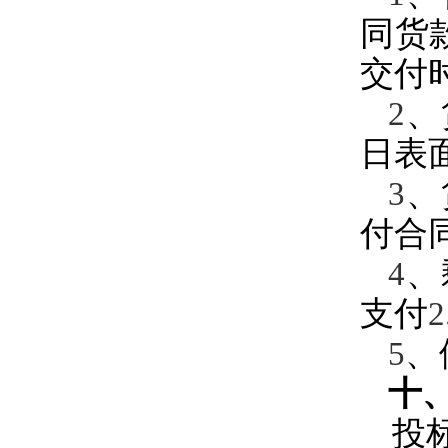
同货
交付
、
2
日表
、
3
付合
、
4
支付
2
、
5
十
投