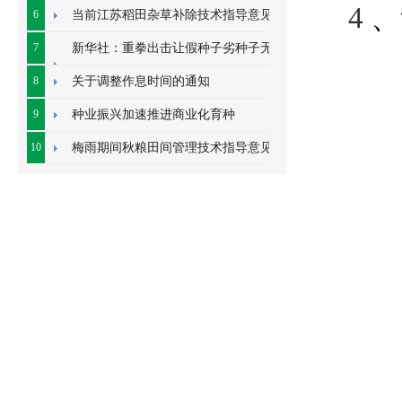
、
4
字
6
当前江苏稻田杂草补除技术指导意见
7
新华社：重拳出击让假种子劣种子无地
容身
8
关于调整作息时间的通知
9
种业振兴加速推进商业化育种
10
梅雨期间秋粮田间管理技术指导意见